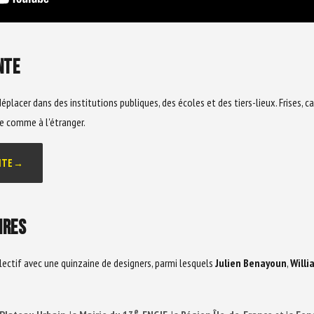
NTE
éplacer dans des institutions publiques, des écoles et des tiers-lieux. Frises, ca
ce comme à l'étranger.
NTE
→
IRES
ollectif avec une quinzaine de designers, parmi lesquels
Julien Benayoun
,
Willi
e